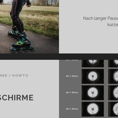
Nach langer Pause
kurze
ANKE
/
HOWTO
E
SCHIRME