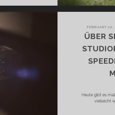
FEBRUARY 10, 
ÜBER S
STUDIO
SPEED
M
Heute gibt es mal 
vielleicht 