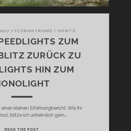
2017
/
FLORIAN FRANKE
/
HOWTO
PEEDLIGHTS ZUM
BLITZ ZURÜCK ZU
LIGHTS HIN ZUM
ONOLIGHT
einen kleinen Erfahrungbericht. Wie ihr
wisst, blitze ich unheimlich gern.…
Ü
READ THE POST