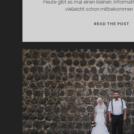
Heute gibt es mal einen kleinen, informat
vielleicht schon mitbekommen 
S
READ THE POST
I
L
B
E
R
N
E
P
A
R
A
B
O
L
R