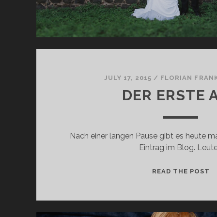
E
F
L
E
X
S
C
JULY 17, 2015
/
FLORIAN FRAN
H
DER ERSTE 
I
R
M
Nach einer langen Pause gibt es heute m
E
Eintrag im Blog. Leute
D
READ THE POST
E
R
E