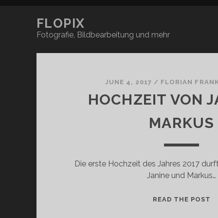
FLOPIX
Fotografie, Bildbearbeitung und mehr
F
l
JUNE 4, 2017
/
FLORIAN FRAN
HOCHZEIT VON J
o
MARKUS
p
i
Die erste Hochzeit des Jahres 2017 durft
x
Janine und Markus…
P
H
READ THE POST
O