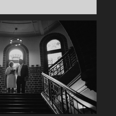
B
E
R
S
P
E
E
D
L
I
G
H
T
S
Z
U
M
S