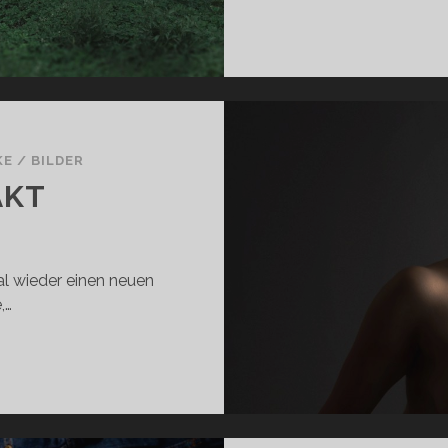
KE
/
BILDER
AKT
al wieder einen neuen
,…