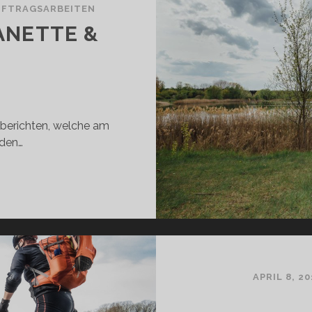
UFTRAGSARBEITEN
ANETTE &
 berichten, welche am
nden…
APRIL 8, 20