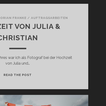
T
U
D
I
LORIAN FRANKE
/
AUFTRAGSARBEITEN
O
EIT VON JULIA &
B
L
CHRISTIAN
I
T
Z
hres war ich als Fotograf bei der Hochzeit
Z
von Julia und…
U
R
Ü
H
READ THE POST
C
O
K
C
Z
H
U
Z
S
E