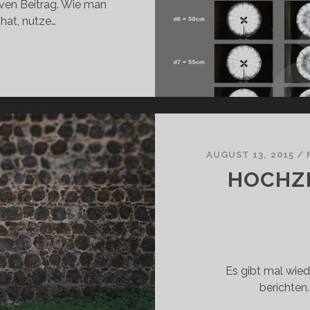
iven Beitrag. Wie man
hat, nutze…
AUGUST 13, 2015
/
HOCHZE
Es gibt mal wied
berichten