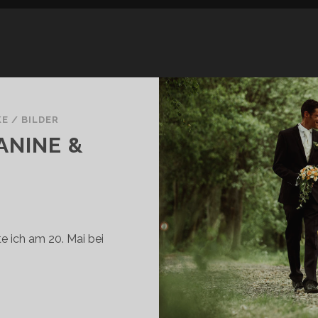
KE
/
BILDER
ANINE &
e ich am 20. Mai bei