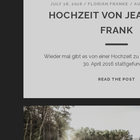
T
JULY 18, 2016
/
FLORIAN FRANKE
/
A
HOCHZEIT VON JE
FRANK
Wieder mal gibt es von einer Hochzeit zu
30. April 2016 stattgefu
H
READ THE POST
O
C
H
Z
E
I
T
V