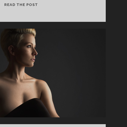
H
READ THE POST
O
C
H
Z
E
I
T
V
O
N
F
R
A
N
Z
I
&
T