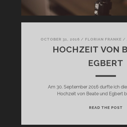
K
U
S
OCTOBER 31, 2016
/
FLORIAN FRANKE
/
HOCHZEIT VON 
EGBERT
Am 30. September 2016 durfte ich di
Hochzeit von Beate und Egbert be
H
READ THE POST
O
C